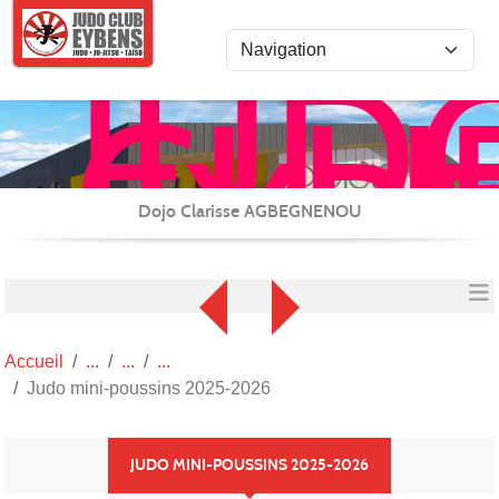
Panneau de gestion des cookies
JUD
CLU
EYB
JU-
JITS
Dojo Clarisse AGBEGNENOU
/
REN
et
CAR
Accueil
(TAI
Judo mini-poussins 2025-2026
JUDO MINI-POUSSINS 2025-2026