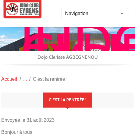
Panneau de gestion des cookies
JUD
CLU
EYB
JU-
JITS
Dojo Clarisse AGBEGNENOU
/
REN
Accueil
C'est la rentrée !
et
CAR
C'EST LA RENTRÉE !
(TAI
Envoyée le
31 août 2023
Bonjour à tous !