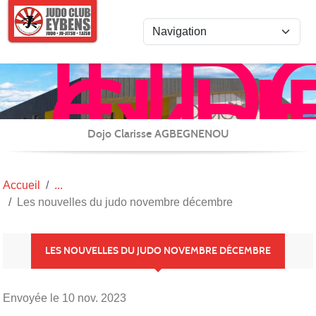
Panneau de gestion des cookies
JUD
CLU
EYB
JU-
JITS
Dojo Clarisse AGBEGNENOU
/
REN
Accueil
et
Les nouvelles du judo novembre décembre
CAR
(TAI
LES NOUVELLES DU JUDO NOVEMBRE DÉCEMBRE
Envoyée le
10 nov. 2023