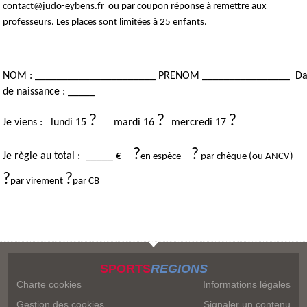
contact@judo-eybens.fr
  ou par coupon réponse à remettre aux 
professeurs. Les places sont limitées à 25 enfants.
NOM : ______________________ PRENOM ________________  Dat
de naissance : _____
?     
?  
?  
Je viens :   lundi 15 
mardi 16 
mercredi 17 
 ?
?
Je règle au total :  _____ €   
en espèce     
 par chèque (ou ANCV)   
?
?
par virement 
par CB 
SPORTS
REGIONS
Charte cookies
Informations légales
Gestion des cookies
Signaler un contenu