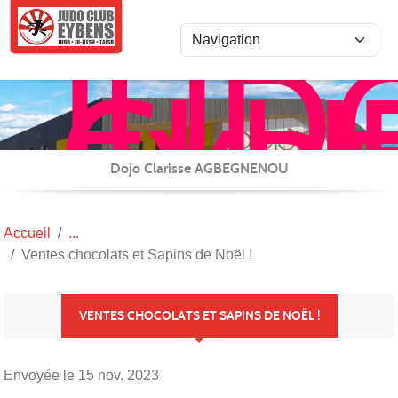
Panneau de gestion des cookies
JUD
CLU
EYB
JU-
JITS
Dojo Clarisse AGBEGNENOU
/
REN
Accueil
et
Ventes chocolats et Sapins de Noël !
CAR
(TAI
VENTES CHOCOLATS ET SAPINS DE NOËL !
Envoyée le
15 nov. 2023