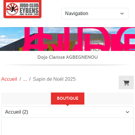
Panneau de gestion des cookies
JUD
CLU
EYB
JU-
JITS
Dojo Clarisse AGBEGNENOU
/
REN
Accueil
Sapin de Noël 2025
et
CAR
BOUTIQUE
(TAI