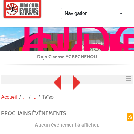
Panneau de gestion des cookies
JUD
CLU
EYB
JU-
JITS
Dojo Clarisse AGBEGNENOU
/
REN
et
CAR
Accueil
Taïso
(TAI
PROCHAINS ÉVÉNEMENTS
Aucun évènement à afficher.