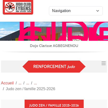
Panneau de gestion des cookies
JUD
CLU
EYB
JU-
JITS
Dojo Clarisse AGBEGNENOU
/
REN
RENFORCEMENT
Judo
et
CAR
Accueil
(TAI
Judo zen / famille 2025-2026
JUDO ZEN / FAMILLE 2025-2026